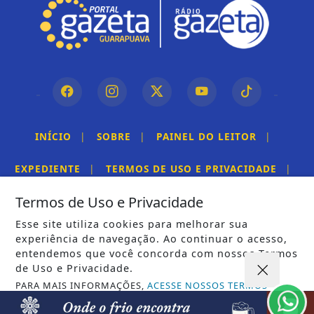
INÍCIO
|
SOBRE
|
PAINEL DO LEITOR
|
EXPEDIENTE
|
TERMOS DE USO E PRIVACIDADE
|
Termos de Uso e Privacidade
FAQ
|
CONTATO
Esse site utiliza cookies para melhorar sua
experiência de navegação. Ao continuar o acesso,
entendemos que você concorda com nossos Termos
de Uso e Privacidade.
2026 GAZETA GUARAPUAVA - TODOS OS DIREITOS RESERVADOS.
PARA MAIS INFORMAÇÕES,
ACESSE NOSSOS TERMOS
CLICANDO AQUI