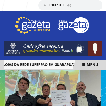
Entrar
MENU
JAS DA REDE SUPERPÃO EM GUARAPUAVA E PALMAS
ÓBIT
EM ALTA