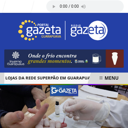
Entrar
MENU
JAS DA REDE SUPERPÃO EM GUARAPUAVA E PALMAS
ÓBIT
EM ALTA