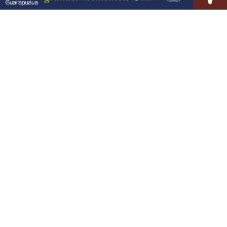
VISUALIZAR
06 DE AGO
GUARAPUAVA
Guarapuava tem três restaurantes
entre os melhores do Paraná no Prêmio
Bom...