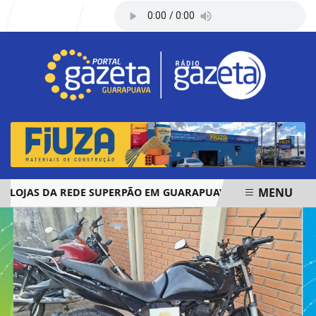
Entrar
MENU
JAS DA REDE SUPERPÃO EM GUARAPUAVA E PALMAS
ÓBIT
EM ALTA