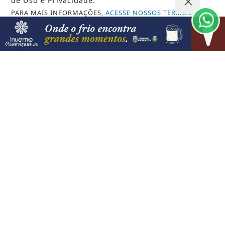
de Uso e Privacidade.
PARA MAIS INFORMAÇÕES,
ACESSE NOSSOS TERMOS
CLICANDO AQUI
PROSSEGUIR
VISUALIZAR
07 DE AGO
JUSTIÇA
AGU pedirá na Justiça a retirada do
Discord do ar