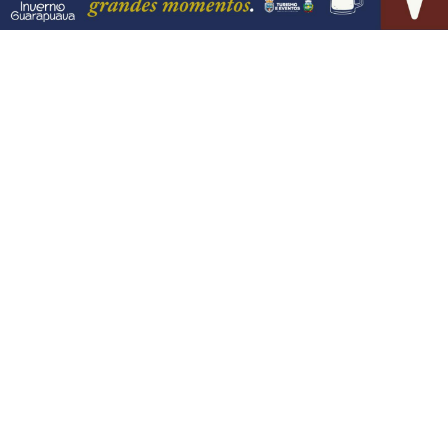
PROSSEGUIR
VISUALIZAR
06 DE AGO
ECONOMIA
Leilões de petróleo em outubro terão
recorde de áreas em disputa