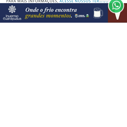
PARA MAIS INFORMAÇÕES,
ACESSE NOSSOS TERMOS
CLICANDO AQUI
08 DE AGO
JUSTIÇA
PROSSEGUIR
Moraes nega pedido para que Bolsonaro
receba filhos no Dia dos Pais
VISUALIZAR