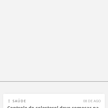
SAÚDE
08 DE AGO
Controle do colesterol deve começar na