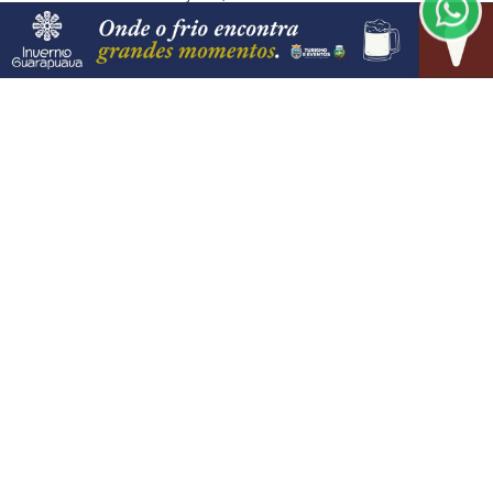
CLICANDO AQUI
PROSSEGUIR
VISUALIZAR
08 DE AGO
GUARAPUAVA
Prefeitura de Guarapuava está com
inscrições abertas para Processo
Seletivo...