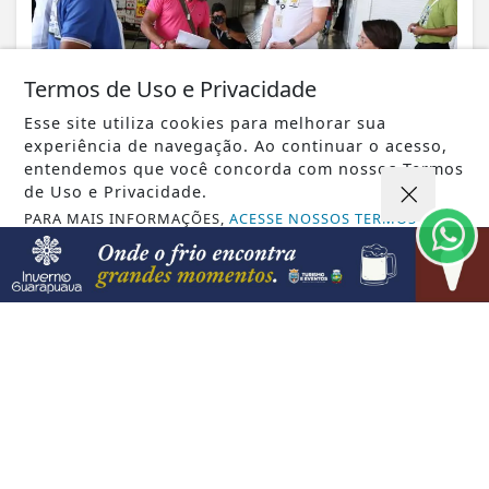
Termos de Uso e Privacidade
Esse site utiliza cookies para melhorar sua
experiência de navegação. Ao continuar o acesso,
entendemos que você concorda com nossos Termos
de Uso e Privacidade.
PARA MAIS INFORMAÇÕES,
ACESSE NOSSOS TERMOS
VISUALIZAR
CLICANDO AQUI
PROSSEGUIR
08 DE AGO
GUARAPUAVA
Protagoniza Mulher certifica 182 alunas
e fortalece a autonomia feminina em...