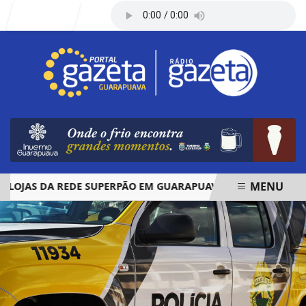
Entrar
MENU
JAS DA REDE SUPERPÃO EM GUARAPUAVA E PALMAS
ÓBIT
EM ALTA