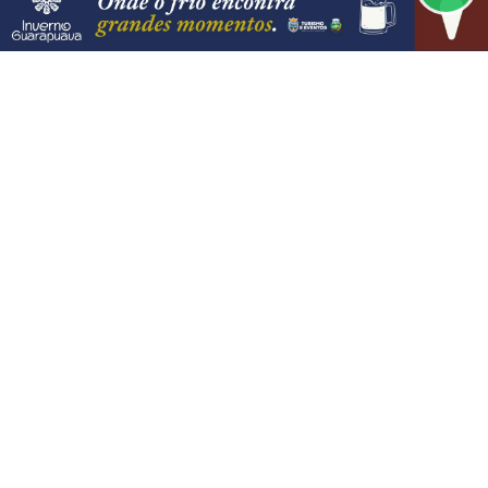
Paulistanos enfrentam filas para tomar
vacina contra sarampo
PROSSEGUIR
VISUALIZAR