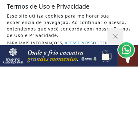
VISUALIZAR
Termos de Uso e Privacidade
Esse site utiliza cookies para melhorar sua
experiência de navegação. Ao continuar o acesso,
entendemos que você concorda com nossos Termos
06 DE AGO
ECONOMIA
de Uso e Privacidade.
Leilões de petróleo em outubro terão
PARA MAIS INFORMAÇÕES,
ACESSE NOSSOS TERMOS
CLICANDO AQUI
recorde de áreas em disputa
PROSSEGUIR
VISUALIZAR