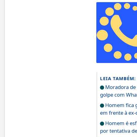
LEIA TAMBÉM:
Moradora de G
golpe com What
Homem fica g
em frente à ex
Homem é esfaq
por tentativa d