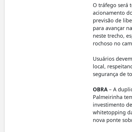
O tráfego será 
acionamento do
previsão de lib
para avançar na
neste trecho, e
rochoso no cam
Usuários devem
local, respeitan
segurança de t
OBRA
– A dupl
Palmeirinha te
investimento de
whitetopping da
nova ponte sobr