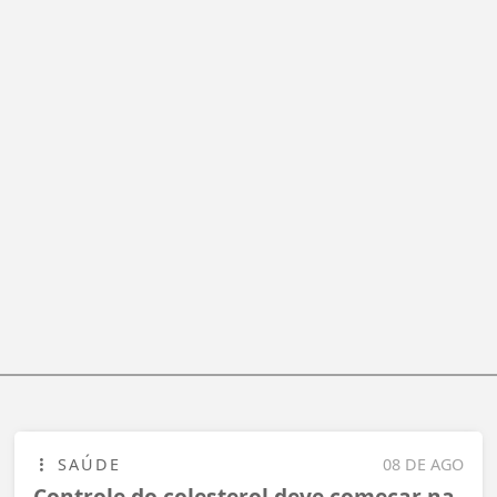
SAÚDE
08 DE AGO
Controle do colesterol deve começar na