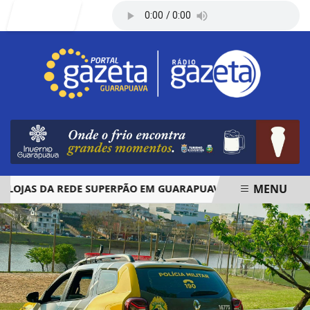
Entrar
MENU
JAS DA REDE SUPERPÃO EM GUARAPUAVA E PALMAS
ÓBIT
EM ALTA