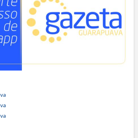
ava
ava
ava