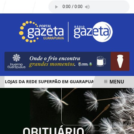
Entrar
MENU
JAS DA REDE SUPERPÃO EM GUARAPUAVA E PALMAS
ÓBIT
EM ALTA