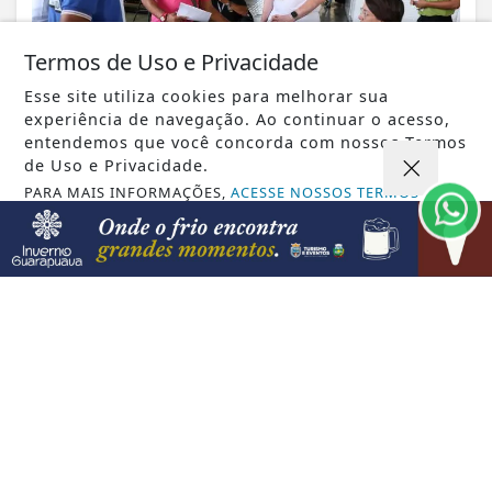
Termos de Uso e Privacidade
Esse site utiliza cookies para melhorar sua
experiência de navegação. Ao continuar o acesso,
entendemos que você concorda com nossos Termos
de Uso e Privacidade.
PARA MAIS INFORMAÇÕES,
ACESSE NOSSOS TERMOS
VISUALIZAR
CLICANDO AQUI
PROSSEGUIR
08 DE AGO
GUARAPUAVA
Protagoniza Mulher certifica 182 alunas
e fortalece a autonomia feminina em...