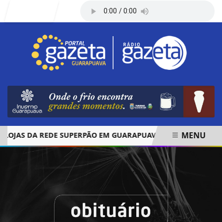
Entrar
MENU
AS DA REDE SUPERPÃO EM GUARAPUAVA E PALMAS
ÓBITO
EM ALTA