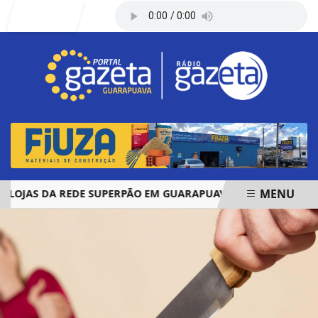
Entrar
MENU
JAS DA REDE SUPERPÃO EM GUARAPUAVA E PALMAS
ÓBIT
EM ALTA