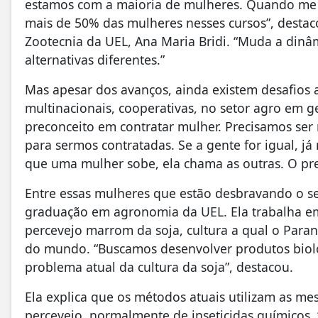
estamos com a maioria de mulheres. Quando me f
mais de 50% das mulheres nesses cursos”, destac
Zootecnia da UEL, Ana Maria Bridi. “Muda a dinâm
alternativas diferentes.”
Mas apesar dos avanços, ainda existem desafios 
multinacionais, cooperativas, no setor agro em g
preconceito em contratar mulher. Precisamos s
para sermos contratadas. Se a gente for igual, j
que uma mulher sobe, ela chama as outras. O pre
Entre essas mulheres que estão desbravando o set
graduação em agronomia da UEL. Ela trabalha em
percevejo marrom da soja, cultura a qual o Paraná
do mundo. “Buscamos desenvolver produtos bioló
problema atual da cultura da soja”, destacou.
Ela explica que os métodos atuais utilizam as me
percevejo, normalmente de inseticidas químicos.