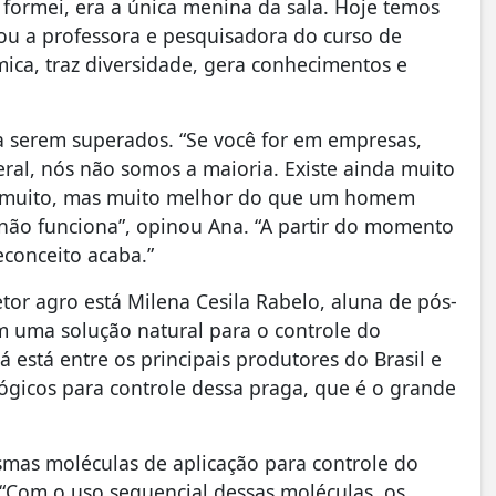
ormei, era a única menina da sala. Hoje temos
ou a professora e pesquisadora do curso de
ica, traz diversidade, gera conhecimentos e
a serem superados. “Se você for em empresas,
eral, nós não somos a maioria. Existe ainda muito
er muito, mas muito melhor do que um homem
á não funciona”, opinou Ana. “A partir do momento
conceito acaba.”
or agro está Milena Cesila Rabelo, aluna de pós-
 uma solução natural para o controle do
 está entre os principais produtores do Brasil e
gicos para controle dessa praga, que é o grande
smas moléculas de aplicação para controle do
 “Com o uso sequencial dessas moléculas, os