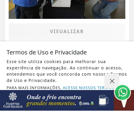
VISUALIZAR
Termos de Uso e Privacidade
Esse site utiliza cookies para melhorar sua
08 DE AGO
GUARAPUAVA
experiência de navegação. Ao continuar o acesso,
Protagoniza Mulher certifica 182 alunas
entendemos que você concorda com nossos Termos
e fortalece a autonomia feminina em...
de Uso e Privacidade.
PARA MAIS INFORMAÇÕES,
ACESSE NOSSOS TERMOS
CLICANDO AQUI
PROSSEGUIR