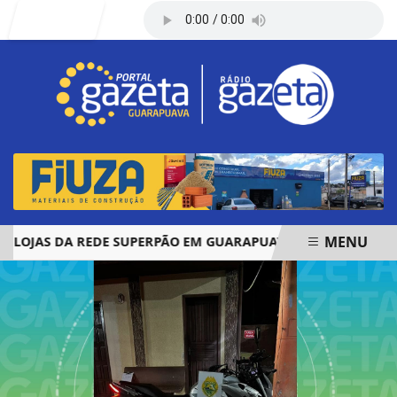
Entrar
MENU
JAS DA REDE SUPERPÃO EM GUARAPUAVA E PALMAS
ÓBI
EM ALTA