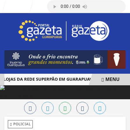
Entrar
MENU
OJAS DA REDE SUPERPÃO EM GUARAPUAVA E PALMAS
ÓBI
EM ALTA
POLICIAL