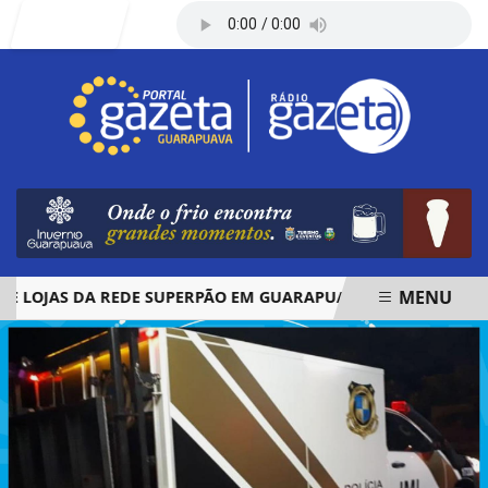
Entrar
MENU
OJAS DA REDE SUPERPÃO EM GUARAPUAVA E PALMAS
ÓBI
EM ALTA