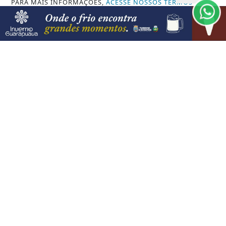
PARA MAIS INFORMAÇÕES,
ACESSE NOSSOS TERMOS
CLICANDO AQUI
08 DE AGO
GUARAPUAVA
PROSSEGUIR
Guarapuava convoca sociedade para a
IV Conferência Municipal de Cultura
VISUALIZAR