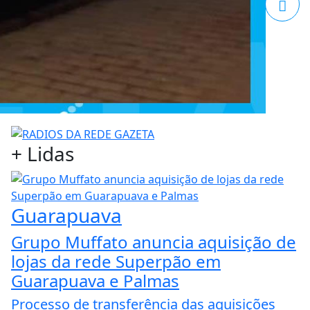
+
Lidas
Guarapuava
Grupo Muffato anuncia aquisição de
lojas da rede Superpão em
Guarapuava e Palmas
Processo de transferência das aquisições