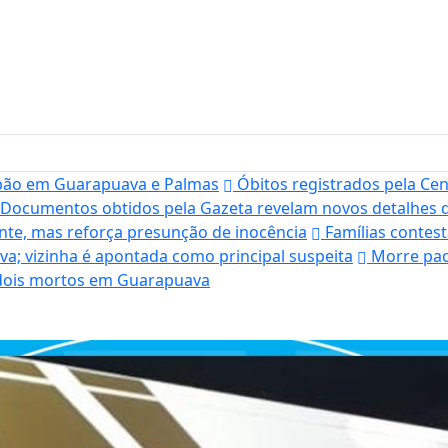
rpão em Guarapuava e Palmas
Óbitos registrados pela Cen
Documentos obtidos pela Gazeta revelam novos detalhes 
ente, mas reforça presunção de inocência
Famílias contes
; vizinha é apontada como principal suspeita
Morre pac
a dois mortos em Guarapuava