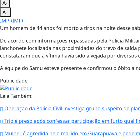
A-
A+
IMPRIMIR
Um homem de 44 anos foi morto a tiros na noite desse sába
De acordo com informações repassadas pela Polícia Militar,
lanchonete localizada nas proximidades do trevo de saída 
constataram que a vítima havia sido alvejada por diversos
A equipe do Samu esteve presente e confirmou o óbito aind
Publicidade
Leia Também:
Operação da Polícia Civil investiga grupo suspeito de pla
Trio é preso após confessar participação em furto quali
Mulher é agredida pelo marido em Guarapuava e pede m