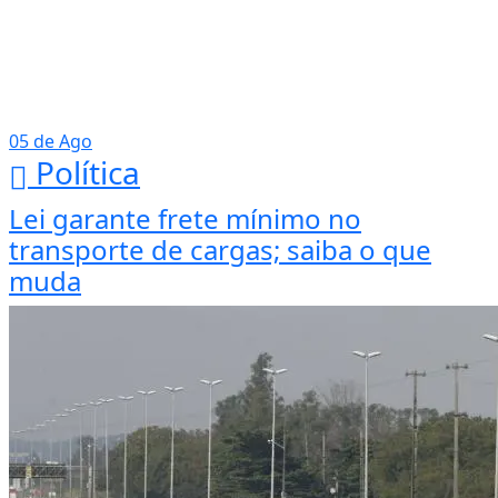
05 de Ago
Política
Lei garante frete mínimo no
transporte de cargas; saiba o que
muda