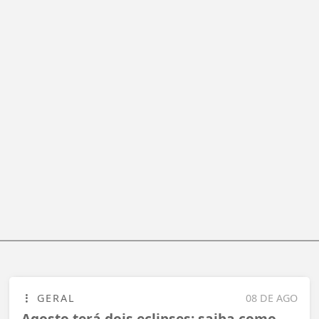
GERAL
08 DE AGO
Agosto terá dois eclipses; saiba como