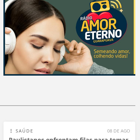
SAÚDE
08 DE AGO
Paulistanos enfrentam filas para tomar