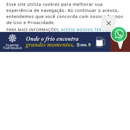
Esse site utiliza cookies para melhorar sua
06 DE AGO
JUSTIÇA
experiência de navegação. Ao continuar o acesso,
entendemos que você concorda com nossos Termos
STF suspende julgamento de lei que
de Uso e Privacidade.
proíbe jogos de azar
PARA MAIS INFORMAÇÕES,
ACESSE NOSSOS TERMOS
CLICANDO AQUI
PROSSEGUIR
VISUALIZAR