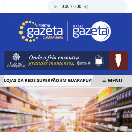
Entrar
MENU
JAS DA REDE SUPERPÃO EM GUARAPUAVA E PALMAS
ÓBIT
EM ALTA