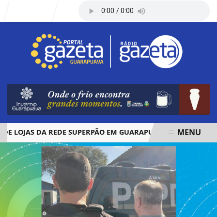
Entrar
MENU
LOJAS DA REDE SUPERPÃO EM GUARAPUAVA E PALMAS
ÓB
EM ALTA