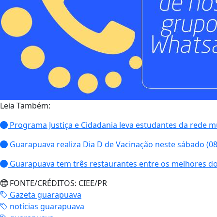
Leia Também:
Programa Justiça e Cidadania leva estudantes da rede 
Guarapuava realiza Dia D de Vacinação neste sábado (08
Guarapuava tem três restaurantes entre os melhores 
FONTE/CRÉDITOS:
CIEE/PR
Gazeta guarapuava
notícias guarapuava