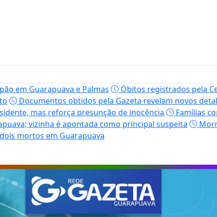
erpão em Guarapuava e Palmas
Óbitos registrados pela C
to
Documentos obtidos pela Gazeta revelam novos detal
esidente, mas reforça presunção de inocência
Famílias c
uava; vizinha é apontada como principal suspeita
Morr
a dois mortos em Guarapuava