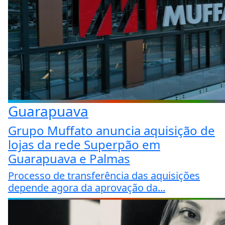
Guarapuava
Grupo Muffato anuncia aquisição de
lojas da rede Superpão em
Guarapuava e Palmas
Processo de transferência das aquisições
depende agora da aprovação da...