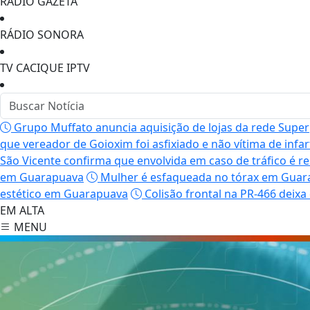
RÁDIO GAZETA
RÁDIO SONORA
TV CACIQUE IPTV
Grupo Muffato anuncia aquisição de lojas da rede Sup
que vereador de Goioxim foi asfixiado e não vítima de infar
São Vicente confirma que envolvida em caso de tráfico é r
em Guarapuava
Mulher é esfaqueada no tórax em Guarap
estético em Guarapuava
Colisão frontal na PR-466 deix
EM ALTA
MENU