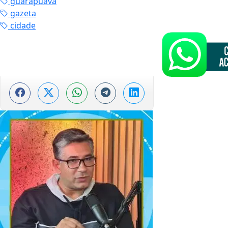
guarapuava
gazeta
cidade