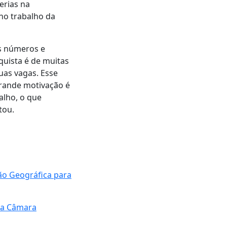
erias na
 no trabalho da
s números e
quista é de muitas
as vagas. Esse
grande motivação é
alho, o que
tou.
ão Geográfica para
na Câmara