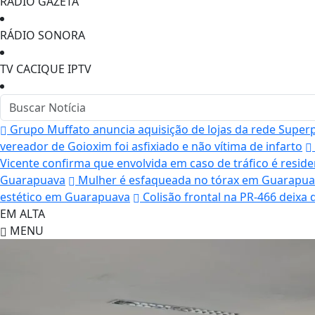
RÁDIO GAZETA
RÁDIO SONORA
TV CACIQUE IPTV
Grupo Muffato anuncia aquisição de lojas da rede Supe
vereador de Goioxim foi asfixiado e não vítima de infarto
Vicente confirma que envolvida em caso de tráfico é resid
Guarapuava
Mulher é esfaqueada no tórax em Guarapuava
estético em Guarapuava
Colisão frontal na PR-466 deix
EM ALTA
MENU