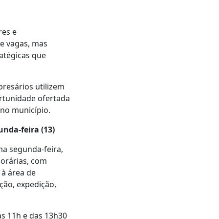
res e
e vagas, mas
ratégicas que
resários utilizem
ortunidade ofertada
no município.
nda-feira (13)
ma segunda-feira,
orárias, com
 à área de
ção, expedição,
às 11h e das 13h30