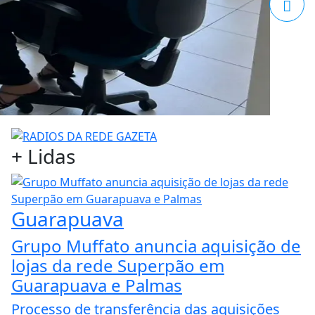
+
Lidas
Guarapuava
Grupo Muffato anuncia aquisição de
lojas da rede Superpão em
Guarapuava e Palmas
Processo de transferência das aquisições