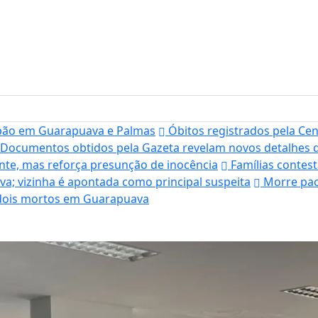
rpão em Guarapuava e Palmas
Óbitos registrados pela Cen
Documentos obtidos pela Gazeta revelam novos detalhes 
ente, mas reforça presunção de inocência
Famílias contes
; vizinha é apontada como principal suspeita
Morre pac
a dois mortos em Guarapuava