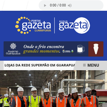
Entrar
MENU
JAS DA REDE SUPERPÃO EM GUARAPUAVA E PALMAS
ÓBIT
EM ALTA