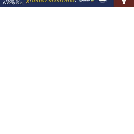
PROSSEGUIR
VISUALIZAR
08 DE AGO
JUSTIÇA
Moraes nega pedido para que Bolsonaro
receba filhos no Dia dos Pais