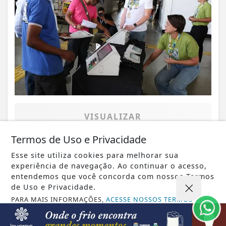
VISUALIZAR
Termos de Uso e Privacidade
Esse site utiliza cookies para melhorar sua
experiência de navegação. Ao continuar o acesso,
08 DE AGO
GUARAPUAVA
entendemos que você concorda com nossos Termos
Prefeitura de Guarapuava está com
de Uso e Privacidade.
inscrições abertas para Processo
PARA MAIS INFORMAÇÕES,
ACESSE NOSSOS TERMOS
CLICANDO AQUI
Seletivo...