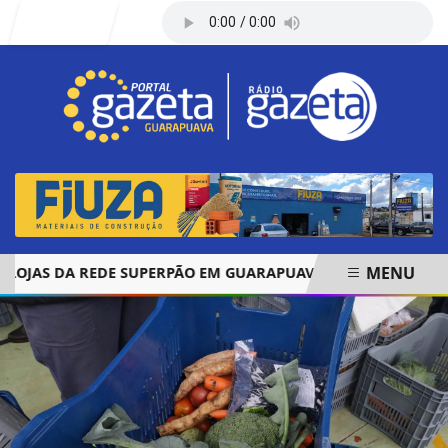
Entrar
MENU
AS DA REDE SUPERPÃO EM GUARAPUAVA E PALMAS
ÓBITO
EM ALTA