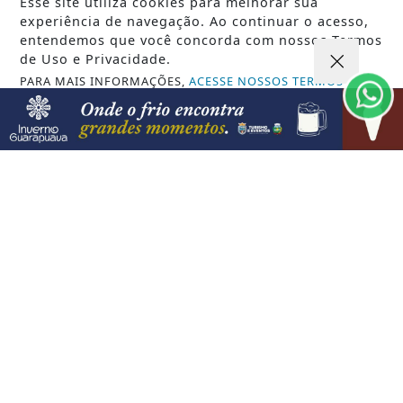
Candidatos do Encceja 2026 podem
Esse site utiliza cookies para melhorar sua
consultar o cartão de inscrição
experiência de navegação. Ao continuar o acesso,
entendemos que você concorda com nossos Termos
de Uso e Privacidade.
PARA MAIS INFORMAÇÕES,
ACESSE NOSSOS TERMOS
CLICANDO AQUI
PROSSEGUIR
VISUALIZAR
07 DE AGO
JUSTIÇA