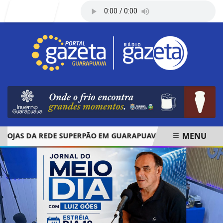
Entrar
MENU
AS DA REDE SUPERPÃO EM GUARAPUAVA E PALMAS
ÓBITO
EM ALTA