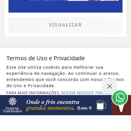
VISUALIZAR
08 DE AGO
JUSTIÇA
Termos de Uso e Privacidade
Moraes nega pedido para que Bolsonaro
Esse site utiliza cookies para melhorar sua
receba filhos no Dia dos Pais
experiência de navegação. Ao continuar o acesso,
entendemos que você concorda com nossos Termos
de Uso e Privacidade.
PARA MAIS INFORMAÇÕES,
ACESSE NOSSOS TERMOS
CLICANDO AQUI
PROSSEGUIR