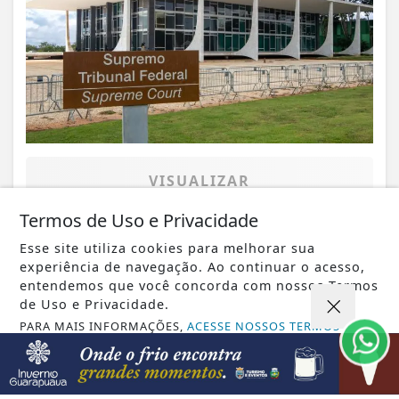
VISUALIZAR
Termos de Uso e Privacidade
Esse site utiliza cookies para melhorar sua
experiência de navegação. Ao continuar o acesso,
06 DE AGO
ECONOMIA
entendemos que você concorda com nossos Termos
Leilões de petróleo em outubro terão
de Uso e Privacidade.
recorde de áreas em disputa
PARA MAIS INFORMAÇÕES,
ACESSE NOSSOS TERMOS
CLICANDO AQUI
PROSSEGUIR