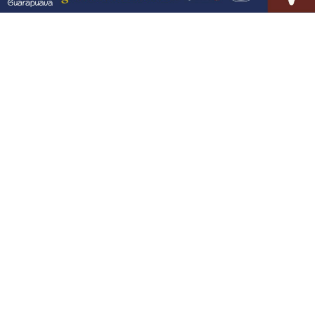
VISUALIZAR
07 DE AGO
JUSTIÇA
STF muda decisão de Moraes e reduz
pena de condenada por 8 de janeiro