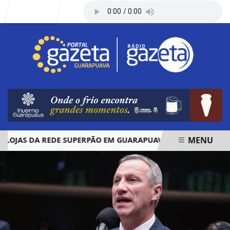
Entrar
MENU
JAS DA REDE SUPERPÃO EM GUARAPUAVA E PALMAS
ÓBIT
EM ALTA