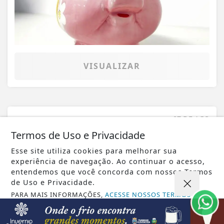
VISUALIZAR
07 DE AGO
GERAL
Saiba quando será o recesso de fim de
Termos de Uso e Privacidade
ano para servidores públicos
Esse site utiliza cookies para melhorar sua
experiência de navegação. Ao continuar o acesso,
entendemos que você concorda com nossos Termos
de Uso e Privacidade.
PARA MAIS INFORMAÇÕES,
ACESSE NOSSOS TERMOS
CLICANDO AQUI
PROSSEGUIR