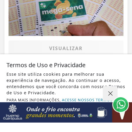
VISUALIZAR
Termos de Uso e Privacidade
Esse site utiliza cookies para melhorar sua
08 DE AGO
GERAL
experiência de navegação. Ao continuar o acesso,
entendemos que você concorda com nossos Termos
Agosto terá dois eclipses; saiba como
de Uso e Privacidade.
assistir aos fenômenos
PARA MAIS INFORMAÇÕES,
ACESSE NOSSOS TERMOS
CLICANDO AQUI
PROSSEGUIR