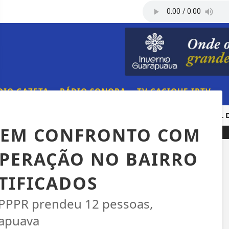
DIO GAZETA
RÁDIO SONORA
TV CACIQUE IPTV
PUAVA E PALMAS
ÓBITOS REGISTRADOS PELA CENTRAL DE
S EM CONFRONTO COM
OPERAÇÃO NO BAIRRO
TIFICADOS
 PPPR prendeu 12 pessoas,
apuava