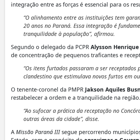
integração entre as forças é essencial para os re
“O alinhamento entre as instituições tem gara
20 anos no Paraná. Essa integração é fundame
tranquilidade à população”, afirmou.
Segundo o delegado da PCPR
Alysson Henrique
de concentração de pequenos traficantes e recep
“Os itens furtados passaram a ser receptados 
clandestino que estimulava novos furtos em out
O tenente-coronel da PMPR
Jakson Aquiles Busn
restabelecer a ordem e a tranquilidade na região
“Ao sufocar a prática da receptação no Concó
outras áreas da cidade”, disse.
A
Missão Paraná III
segue percorrendo municípios
Estado, com o propósito de
aproximar o Governo