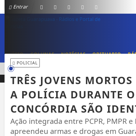
Entrar
INÍCIO
COLUNAS
NOTÍCIAS
OBITUARIO
RÁ
POLICIAL
EM ALTA
NUNCIA AQUISIÇÃO DE LOJAS DA REDE SUPERPÃO EM GUARA
TRÊS JOVENS MORTO
A POLÍCIA DURANTE 
CONCÓRDIA SÃO IDEN
Ação integrada entre PCPR, PMPR e
apreendeu armas e drogas em Guar