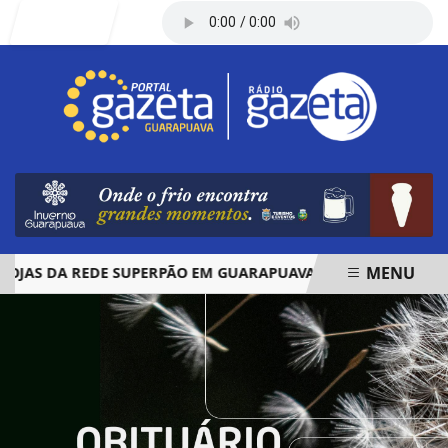
Entrar
MENU
S DA REDE SUPERPÃO EM GUARAPUAVA E PALMAS
ÓBITOS
EM ALTA