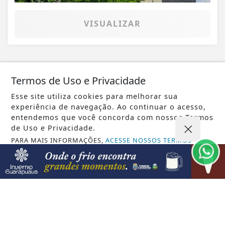
VISUALIZAR
07 DE AGO
POLÍTICA
Termos de Uso e Privacidade
TSE cria conselho para monitorar
Esse site utiliza cookies para melhorar sua
desinformação e IA nas eleições
experiência de navegação. Ao continuar o acesso,
entendemos que você concorda com nossos Termos
de Uso e Privacidade.
PARA MAIS INFORMAÇÕES,
ACESSE NOSSOS TERMOS
CLICANDO AQUI
PROSSEGUIR