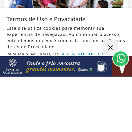
Termos de Uso e Privacidade
Esse site utiliza cookies para melhorar sua
experiência de navegação. Ao continuar o acesso,
entendemos que você concorda com nossos Termos
de Uso e Privacidade.
PARA MAIS INFORMAÇÕES,
ACESSE NOSSOS TERMOS
VISUALIZAR
CLICANDO AQUI
PROSSEGUIR
08 DE AGO
GUARAPUAVA
Protagoniza Mulher certifica 182 alunas
e fortalece a autonomia feminina em...