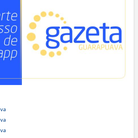
ava
ava
ava