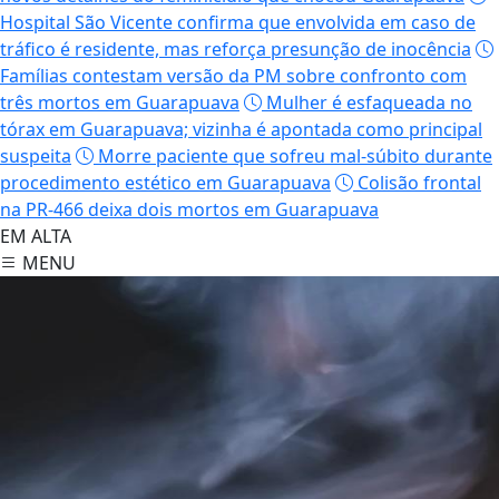
Hospital São Vicente confirma que envolvida em caso de
tráfico é residente, mas reforça presunção de inocência
Famílias contestam versão da PM sobre confronto com
três mortos em Guarapuava
Mulher é esfaqueada no
tórax em Guarapuava; vizinha é apontada como principal
suspeita
Morre paciente que sofreu mal-súbito durante
procedimento estético em Guarapuava
Colisão frontal
na PR-466 deixa dois mortos em Guarapuava
EM ALTA
MENU