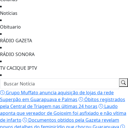
Notícias
Obituario
RÁDIO GAZETA
RÁDIO SONORA
TV CACIQUE IPTV
Grupo Muffato anuncia aquisição de lojas da rede
Superpão em Guarapuava e Palmas
Óbitos registrados
pela Central de Triagem nas últimas 24 horas
Laudo
aponta que vereador de Goioxim foi asfixiado e não vítima
de infarto
Documentos obtidos pela Gazeta revelam
novos detalhes do feminicídio que chocou Guarapuava