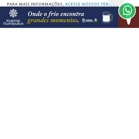
PARA MAIS INFORMAÇÕES,
ACESSE NOSSOS TERMOS
CLICANDO AQUI
PROSSEGUIR
VISUALIZAR
06 DE AGO
CULTURA
Guarapuava recebe encerramento da
circulação do projeto “Patrimônios em...