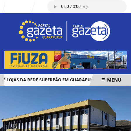
Entrar
MENU
OJAS DA REDE SUPERPÃO EM GUARAPUAVA E PALMAS
ÓBI
EM ALTA