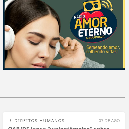
DIREITOS HUMANOS
07 DE AGO
OAB/DF lança "violentômetro" sobre