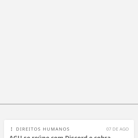
DIREITOS HUMANOS
07 DE AGO
AGU se reúne com Discord e cobra