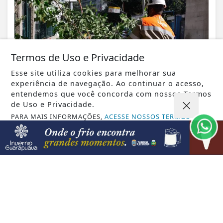
Termos de Uso e Privacidade
Esse site utiliza cookies para melhorar sua
experiência de navegação. Ao continuar o acesso,
entendemos que você concorda com nossos Termos
de Uso e Privacidade.
PARA MAIS INFORMAÇÕES,
ACESSE NOSSOS TERMOS
VISUALIZAR
CLICANDO AQUI
PROSSEGUIR
06 DE AGO
REGIÃO
Moradora de Goioxim perde cerca de R$
12 mil após cair em golpe com
WhatsApp...