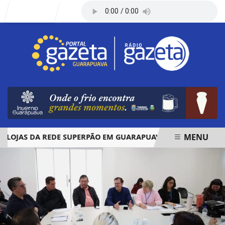
Entrar
MENU
JAS DA REDE SUPERPÃO EM GUARAPUAVA E PALMAS
ÓBIT
EM ALTA