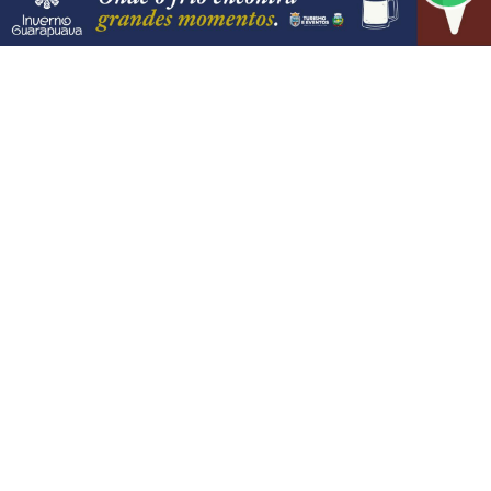
PROSSEGUIR
VISUALIZAR
06 DE AGO
JUSTIÇA
STF suspende julgamento de lei que
proíbe jogos de azar