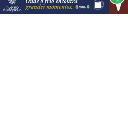
PROSSEGUIR
VISUALIZAR
06 DE AGO
JUSTIÇA
STJ condena ministro Marco Buzzi a
perda de cargo por crimes sexuais