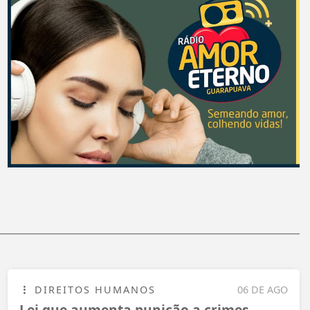
DIREITOS HUMANOS
06 DE AGO
Lei que aumenta punição a crimes