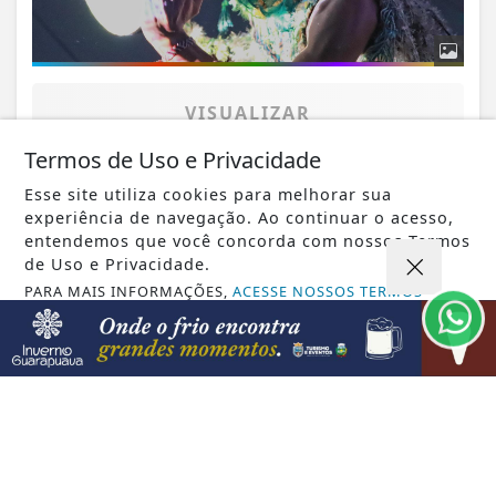
VISUALIZAR
Termos de Uso e Privacidade
Esse site utiliza cookies para melhorar sua
experiência de navegação. Ao continuar o acesso,
entendemos que você concorda com nossos Termos
de Uso e Privacidade.
PARA MAIS INFORMAÇÕES,
ACESSE NOSSOS TERMOS
CLICANDO AQUI
Não possui uma conta?
PROSSEGUIR
Você pode ler matérias exclusivas, anunciar
classificados e muito mais!
CRIAR MINHA CONTA