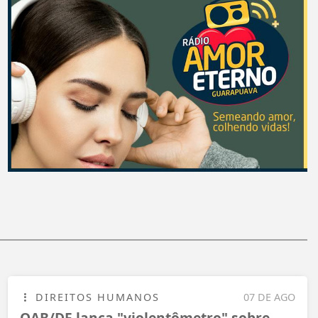
DIREITOS HUMANOS
07 DE AGO
OAB/DF lança "violentômetro" sobre