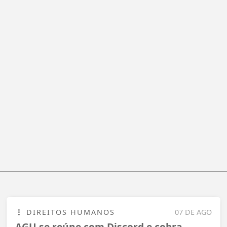
DIREITOS HUMANOS
07 DE AGO
AGU se reúne com Discord e cobra