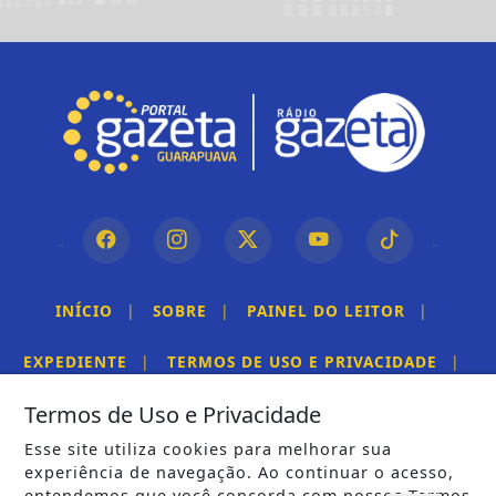
INÍCIO
|
SOBRE
|
PAINEL DO LEITOR
|
EXPEDIENTE
|
TERMOS DE USO E PRIVACIDADE
|
Termos de Uso e Privacidade
FAQ
|
CONTATO
Esse site utiliza cookies para melhorar sua
experiência de navegação. Ao continuar o acesso,
entendemos que você concorda com nossos Termos